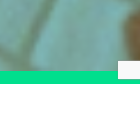
FORMACIÓN
100%
BONIFICADA
Nos encargamos de todo el proceso de
bonificación con FUNDAE sin coste