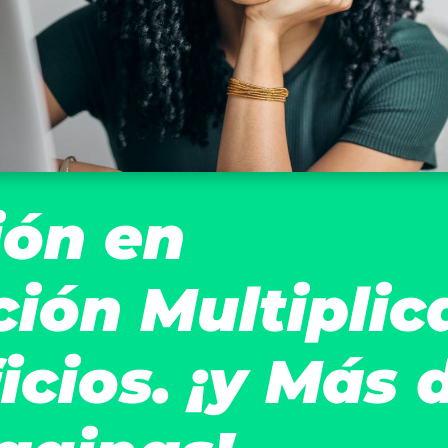
ión en
ión Multiplic
icios. ¡y Más 