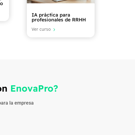
ro
IA práctica para
profesionales de RRHH
Ver curso
5
con
EnovaPro?
 para la empresa