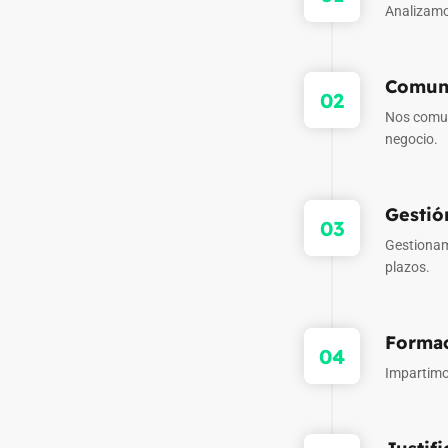
Analizamo
Comun
02
Nos comun
negocio.
Gestió
03
Gestionam
plazos.
Forma
04
Impartimo