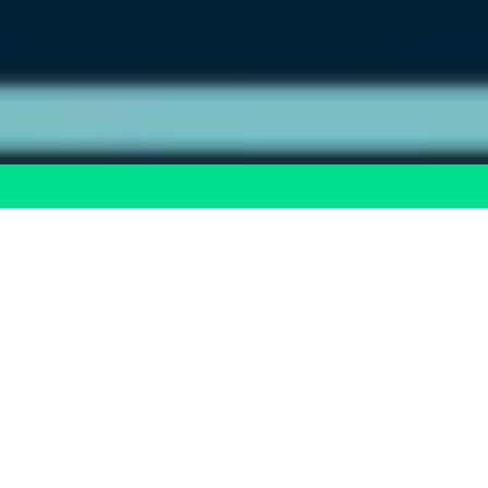
FORMACIÓN
100%
BONIFICADA
Nos encargamos de todo el proceso de
bonificación con FUNDAE sin coste
adicional.
Gestionamos los trámites y recuperamos el