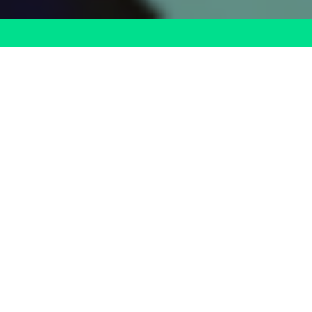
FORMACIÓN
100%
BONIFICADA
Nos encargamos de todo el proceso de
bonificación con FUNDAE sin coste
adicional.
Gestionamos los trámites y recuperamos el
importe del curso en los seguros sociales.
Así, mientras tu equipo se capacita,
nosotros hacemos el papeleo.