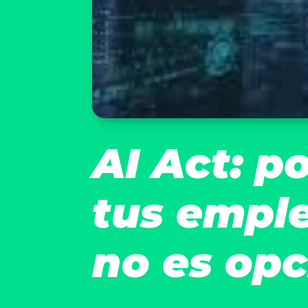
AI Act: p
tus empl
no es opc