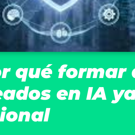
or qué formar 
eados en IA y
ional